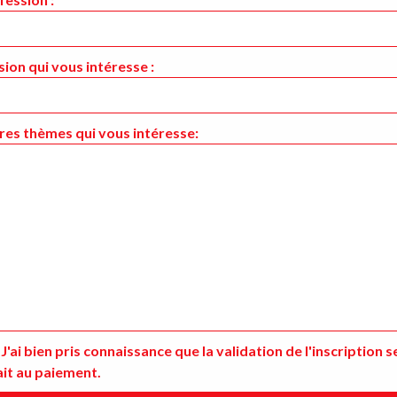
Chkoun hna
Cowork
sion qui vous intéresse :
THÈME
res thèmes qui vous intéresse:
WORKSHOP – DESIGN D’INTÉRIEUR
J'ai bien pris connaissance que la validation de l'inscription s
ait au paiement.