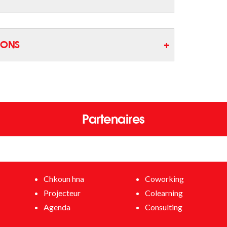
IONS
Partenaires
Chkoun hna
Coworking
Projecteur
Colearning
Agenda
Consulting