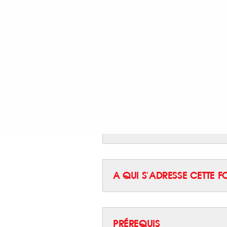
Le design d’intérieur est l’un de
progressant ainsi parallèlement 
qui ne cessent d’évoluer. Vous s
d’intérieurs adaptés à ces chang
workshop est fait pour vous!
Animé par une Architecte qualifi
INTERVENANT
A QUI S'ADRESSE CETTE 
PRÉREQUIS