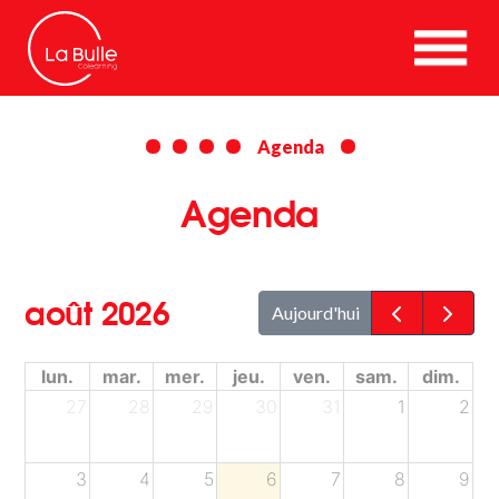
La
Bulle
Space
Algérie
Coworking
Agenda
•
Colearning
Agenda
•
Consulting
août 2026
Aujourd'hui
lun.
mar.
mer.
jeu.
ven.
sam.
dim.
27
28
29
30
31
1
2
3
4
5
6
7
8
9